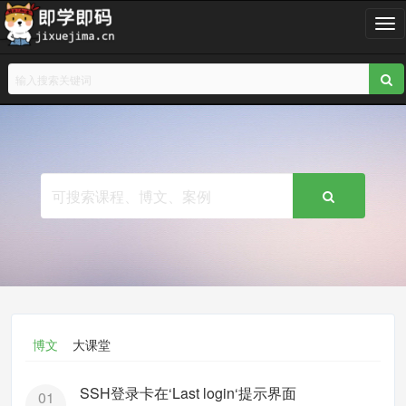
T
o
g
g
l
e
n
a
v
i
g
a
t
i
o
n
博文
大课堂
SSH登录卡在‘Last login‘提示界面
01