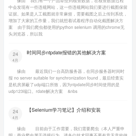
缘由 我们有一个产品牵扯到核查数据，在核查数据过程
中会发现有一些违规网站，这一些违规网站我们要进行截图保留
证据。如果是人工截图就非常麻烦，需要截图之后上传到系统，
增加了大家的工作量，我们就想着试着程序自动化截图解决方
案 由于我们爬虫都使用的python selenium 调用的chrome无
头浏览器，所以我
时间同步ntpdate报错的其他解决方案
24
4月
缘由 最近我们一台高防服务器，在同步服务器时间时
报 no server suitable for synchronization found，最后经查实
是机房屏蔽了udp端口所致，因为ntpdate同步时间使用的是
udp123端口。rdate解决方案 &nbs
【Selenium学习笔记】介绍和安装
24
4月
缘由 目前由于工作需要，我们需要爬虫（本人严重申
明：商业爬虫属于违规行为，请各位技术同事不要有意无意的做