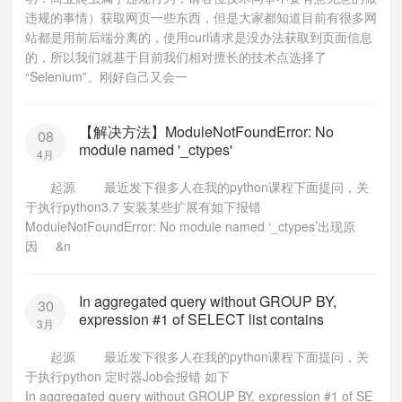
违规的事情）获取网页一些东西，但是大家都知道目前有很多网
站都是用前后端分离的，使用curl请求是没办法获取到页面信息
的，所以我们就基于目前我们相对擅长的技术点选择了
“Selenium”。刚好自己又会一
【解决方法】ModuleNotFoundError: No
08
module named '_ctypes'
4月
起源 最近发下很多人在我的python课程下面提问，关
于执行python3.7 安装某些扩展有如下报错
ModuleNotFoundError: No module named ‘_ctypes’出现原
因 &n
In aggregated query without GROUP BY,
30
expression #1 of SELECT list contains
3月
起源 最近发下很多人在我的python课程下面提问，关
于执行python 定时器Job会报错 如下
In aggregated query without GROUP BY, expression #1 of SE