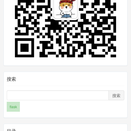
                data
:
 data
,
                success
:
functio
n
(
res
)
{
if
(
res
.
data
.
code 
!=
200
)
{
                        app
.
alert
({
'content'
:
 res
.
data
.
msg
});
return
;
}
                    app
.
setCache
搜索
(
"token"
,
 res
.
data
.
data
.
token
);
                    that
.
goToInde
搜索
x
();
flask
}
});
}
目录