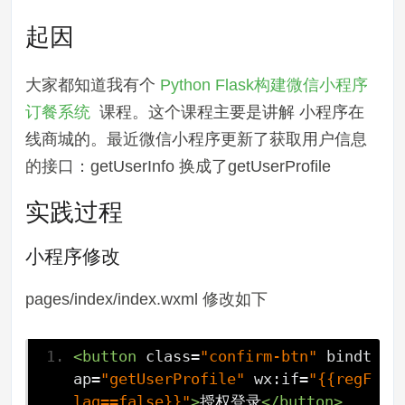
起因
大家都知道我有个
Python Flask构建微信小程序
订餐系统
课程。这个课程主要是讲解 小程序在
线商城的。最近微信小程序更新了获取用户信息
的接口：getUserInfo 换成了getUserProfile
实践过程
小程序修改
pages/index/index.wxml 修改如下
<button
class
=
"confirm-btn"
bindt
ap
=
"getUserProfile"
wx:if
=
"{{regF
lag==false}}"
>
授权登录
</button>