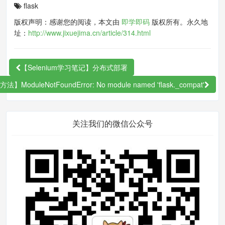
getUserProfile
:
function
(
e
)
{
flask
var
 that 
=
this
;
版权声明：感谢您的阅读，本文由
即学即码
版权所有。永久地
    wx
.
getUserProfile
({
址：
http://www.jixuejima.cn/article/314.html
        desc
:
'用于完善会员资
料'
,
// 声明获取用户个人信息后的用途，
【Selenium学习笔记】分布式部署
后续会展示在弹窗中，请谨慎填写
】ModuleNotFoundError: No module named 'flask._compat'
        success
:
function
(
res
)
{
var
 data 
=
 res
.
userI
nfo
;
关注我们的微信公众号
             data
[
'openid'
]
=
 tha
t
.
data
.
openid
;
             wx
.
request
({
                url
:
 app
.
buildUrl
(
'/member/login'
),
                header
:
 app
.
getRe
questHeader
(),
                method
:
'POST'
,