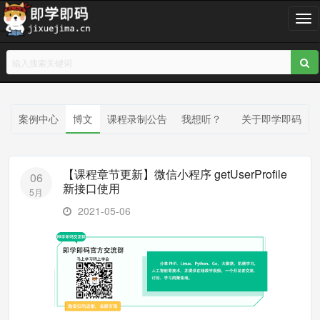
T
o
g
g
l
e
n
案例中心
博文
课程录制公告
我想听？
关于即学即码
a
v
i
【课程章节更新】微信小程序 getUserProfile
06
g
新接口使用
5月
a
t
2021-05-06
i
o
n