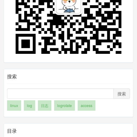
有个地方值得一提，一个程序可能输出了多
个需要滚动的日志文件。每滚动一个就通知
程序重新打开所有日志文件不太划得来。有
个sharedscripts的参数，让程序把所有日志
都重命名了以后，只通知一次。
方案二：copytruncate
搜索
如果程序不支持重新打开日志的功能，又不能粗
暴地重启程序，怎么滚动日志呢？copytruncate的
搜索
方案出场了。
这个方案的思路是把正在输出的日志拷(copy)一份
linux
log
日志
logrotate
access
出来，再清空(trucate)原来的日志。详细步骤如
下：
目录
拷贝程序当前正在输出的日志文件，保存文件名