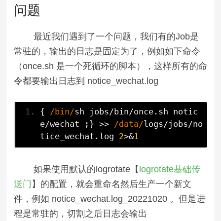
问题
最近我们遇到了一个问题，我们有的Job是
常驻的，输出的日志是固定为了，例如如下命令
（once.sh 是一个死循环的脚本），这样所有的命
令都要输出日志到 notice_wechat.log
{
/bin/
sh jobs
/
bin
/
once
.
sh notic
e
/
wechat 
;}
>>
/data/
logs
/
jobs
/
no
tice_wechat
.
log 
2
>&
1
如果使用默认的logrotate【
logrotate基础传
送门
】的配置，就会重命名然后生产一个新文
件，例如 notice_wechat.log_20221020 。但是进
程是常驻的，切割之后日志会输出