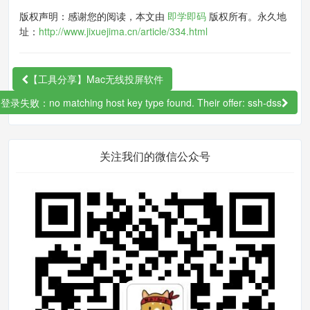
版权声明：感谢您的阅读，本文由
即学即码
版权所有。永久地
序继续输出日志。
址：
http://www.jixuejima.cn/article/334.html
创建新的日志文件，文件名和原来日志文件
一样。虽然新的日志文件和原来日志文件的
【工具分享】Mac无线投屏软件
名字一样，但是inode编号不一样，所以程
序输出的日志还是往原日志文件输出。
登录失败：no matching host key type found. Their offer: ssh-dss
通过某些方式通知程序，重新打开日志文
件。程序重新打开日志文件，靠的是文件路
关注我们的微信公众号
径而不是inode编号，所以打开的是新的日
志文件。
什么方式通知程序我重新打开日志呢，简单
粗暴的方法是杀死进程重新打开。很多场景
这种作法会影响在线的服务，于是有些程序
提供了重新打开日志的接口，比如可以通过
信号通知nginx。各种IPC方式都可以，前提
是程序自身要支持这个功能。