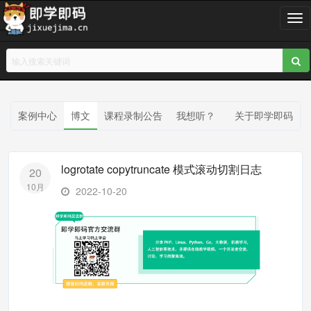
T
o
g
g
l
e
n
案例中心
博文
课程录制公告
我想听？
关于即学即码
a
v
i
logrotate copytruncate 模式滚动切割日志
20
g
10月
a
2022-10-20
t
i
o
n