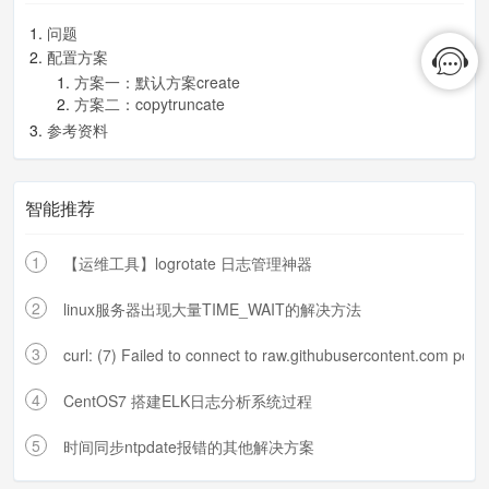
为滚动结果文件名。这期间程序照常输出日志到
问题
原来的文件中，原来的文件名也没有变。
配置方案
清空程序正在输出的日志文件。清空后程序输出
方案一：默认方案create
方案二：copytruncate
的日志还是输出到这个日志文件中，因为清空文
参考资料
件只是把文件的内容删除了，文件的inode编号并
没有发生变化，变化的是元信息中文件内容的信
智能推荐
息。
结果上看，旧的日志内容存在滚动的文件里，新
1
【运维工具】logrotate 日志管理神器
的日志输出到空的文件里。实现了日志的滚动。
2
linux服务器出现大量TIME_WAIT的解决方法
但是在操作的这段时间内可能会丢日志的
。
3
curl: (7) Failed to connect to raw.githubusercontent.com port
参考资料
4
CentOS7 搭建ELK日志分析系统过程
5
时间同步ntpdate报错的其他解决方案
http://www.lightxue.com/how-logrotate-
works