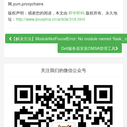
网,yum,proxychains
yum 安装软件 如何在线安装
版权声明：感谢您的阅读，本文由
即学即码
版权所有。永久地
git 可以使用ssh协议进行clone 更新
址：
http://www.jixuejima.cn/article/316.html
禁止其他服务器访问 服务器C的 SSH端口
selenium 程序设置
【解决方法】ModuleNotFoundError: No module named 'flask._c
Dell服务器安装OMSA管理工具
HTTP/HTTPS代理
关注我们的微信公众号
这个我知道服务器可以通过设置 http_proxy 和
https_proxy 来解决命令行下的类似 wget、curl 命
令的问题。但是代理服务器服务如何来搭建以及
技术选型问题。关于技术选型我最开始想用nginx
在网上查了很多资料 发现这个会比较麻烦需要手
动编译，并且还会有各种操作问题。后来在朋友
的推荐下选择了Squid ，主要是太简单了。