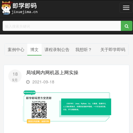
T
o
g
g
l
e
n
案例中心
博文
课程录制公告
我想听？
关于即学即码
a
v
i
局域网内网机器上网实操
18
g
9月
a
2021-09-18
t
i
o
n