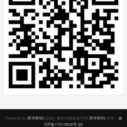
#http和https代理设置
HTTP_PROXY
=
http
:
//192.168.1.10:31
28
HTTPS_PROXY
=
http
:
//192.168.1.10:3
128
export
 HTTP_PROXY
export
 HTTPS_PROXY
然后执行如下命令
$ source 
/
etc
/
profile
Yum在线安装
Powered by
即学即码
©2020 课程内容版权均归
即学即码
所有
渝
ICP备17013504号-22