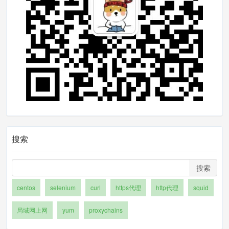
安装Squid
在服务器C上面安装这个软件，执行如下命令。默
认Squid 启动端口是3128
yum install squid 
-
y 
##安装squid服
务
systemctl start squid 
##开启squid
服务
搜索
systemctl enable squid 
##设置squi
d服务是开机启动
搜索
设置防火墙策略
centos
selenium
curl
https代理
http代理
squid
局域网上网
yum
proxychains
##允许服务器A和服务器B访问端口