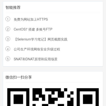
28
智能推荐
https_proxy
=
http
:
//192.168.1.10:3
128
1
免费为网站加上HTTPS
export
 http_proxy
2
CentOS7 搭建 多账号FTP
export
 https_proxy
3
【Selenium学习笔记】网页截图实践
如下图 发现居然可以了
4
公司生产环境网络安全升级过程
5
SNAT和DNAT原理和应用场景
微信扫一扫分享
由于上面是临时变量生效，可以通过配置解决这
个问题
###编辑/etc/profile 添加如下内容