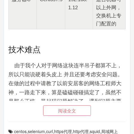
1.12
以上外网，
交换机上专
门配置的
技术难点
由于我个人对于网络这块连半吊子都算不上，
所以只能说硬着头皮上 并且还要考虑安全问题。
在做的过程中请教了以前安居客的网络工程师大
神，一路走下来，算是磕磕碰碰搞定了，虽然不
是那么正统，最起码问题解决了。遇到问题主要
阅读全文
如下
需要一个 http/https 代理， 让程序的接口可
以访问出去
centos,selenium,curl,https代理,http代理,squid,局域网上