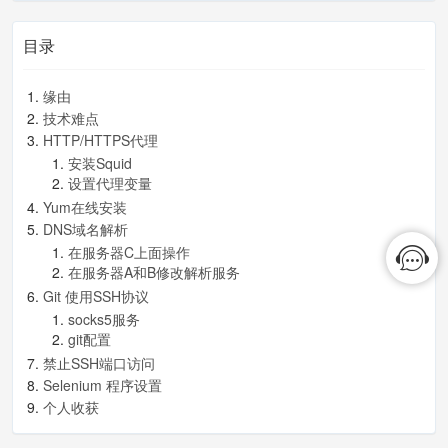
firewall
-
cmd 
--
permanent 
--
add
-
ri
ch
-
rule
=
"rule family="
ipv4
" sourc
目录
e address="
192.168
.
1.10
" port pro
tocol="
tcp
" port="
3128
" accept"
缘由
firewall
-
cmd 
--
permanent 
--
add
-
ri
技术难点
ch
-
rule
=
"rule family="
ipv4
" sourc
HTTP/HTTPS代理
安装Squid
e address="
192.168
.
1.11
" port pro
设置代理变量
tocol="
tcp
" port="
3128
" accept"
Yum在线安装
DNS域名解析
设置代理变量
在服务器C上面操作
在服务器A和B修改解析服务
Git 使用SSH协议
在服务器A和服务器B上面设置环境变量，执行如
socks5服务
下命令
git配置
禁止SSH端口访问
Selenium 程序设置
##执行如下命令，可以保存当前会话可以访
个人收获
问外网
http_proxy
=
http
:
//192.168.1.10:31