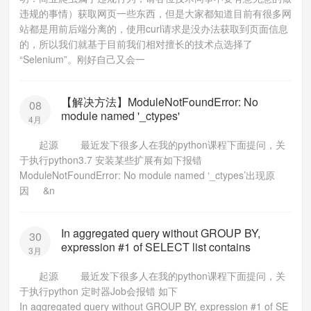
违规的事情）获取网页一些东西，但是大家都知道目前有很多网
站都是用前后端分离的，使用curl请求是没办法获取到页面信息
的，所以我们就基于目前我们相对擅长的技术点选择了
“Selenium”。刚好自己又会一
【解决方法】ModuleNotFoundError: No
08
module named '_ctypes'
4月
起源 最近发下很多人在我的python课程下面提问，关
于执行python3.7 安装某些扩展有如下报错
ModuleNotFoundError: No module named ‘_ctypes’出现原
因 &n
In aggregated query without GROUP BY,
30
expression #1 of SELECT list contains
3月
起源 最近发下很多人在我的python课程下面提问，关
于执行python 定时器Job会报错 如下
In aggregated query without GROUP BY, expression #1 of SE