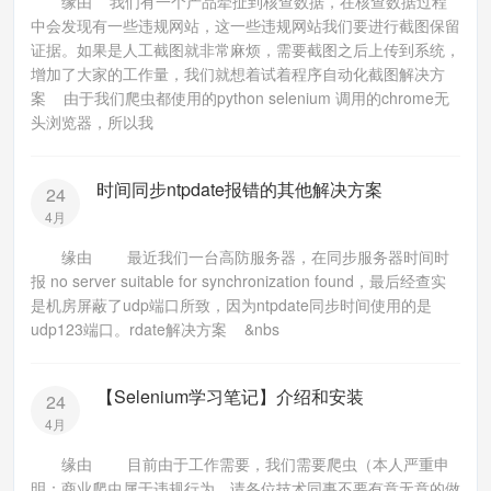
缘由 我们有一个产品牵扯到核查数据，在核查数据过程
中会发现有一些违规网站，这一些违规网站我们要进行截图保留
证据。如果是人工截图就非常麻烦，需要截图之后上传到系统，
增加了大家的工作量，我们就想着试着程序自动化截图解决方
案 由于我们爬虫都使用的python selenium 调用的chrome无
头浏览器，所以我
时间同步ntpdate报错的其他解决方案
24
4月
缘由 最近我们一台高防服务器，在同步服务器时间时
报 no server suitable for synchronization found，最后经查实
是机房屏蔽了udp端口所致，因为ntpdate同步时间使用的是
udp123端口。rdate解决方案 &nbs
【Selenium学习笔记】介绍和安装
24
4月
缘由 目前由于工作需要，我们需要爬虫（本人严重申
明：商业爬虫属于违规行为，请各位技术同事不要有意无意的做