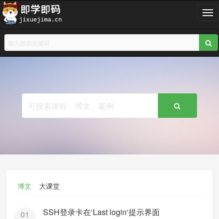
T
o
g
g
l
e
n
a
v
i
g
a
t
i
o
n
博文
大课堂
SSH登录卡在‘Last login‘提示界面
01