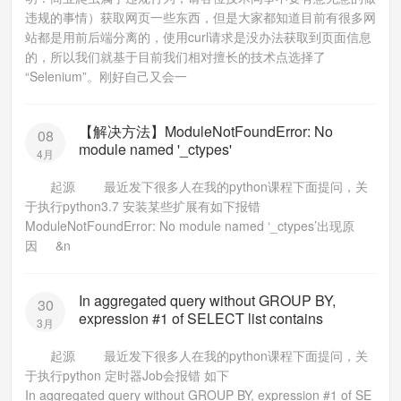
违规的事情）获取网页一些东西，但是大家都知道目前有很多网
站都是用前后端分离的，使用curl请求是没办法获取到页面信息
的，所以我们就基于目前我们相对擅长的技术点选择了
“Selenium”。刚好自己又会一
【解决方法】ModuleNotFoundError: No
08
module named '_ctypes'
4月
起源 最近发下很多人在我的python课程下面提问，关
于执行python3.7 安装某些扩展有如下报错
ModuleNotFoundError: No module named ‘_ctypes’出现原
因 &n
In aggregated query without GROUP BY,
30
expression #1 of SELECT list contains
3月
起源 最近发下很多人在我的python课程下面提问，关
于执行python 定时器Job会报错 如下
In aggregated query without GROUP BY, expression #1 of SE