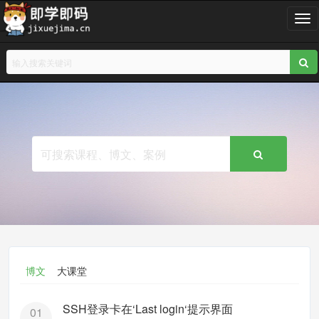
T
o
g
g
l
e
n
a
v
i
g
a
t
i
o
n
博文
大课堂
SSH登录卡在‘Last login‘提示界面
01