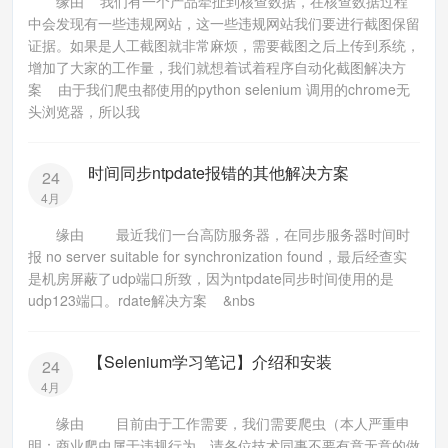
缘由 我们有一个产品牵扯到核查数据，在核查数据过程
中会发现有一些违规网站，这一些违规网站我们要进行截图保留
证据。如果是人工截图就非常麻烦，需要截图之后上传到系统，
增加了大家的工作量，我们就想着试着程序自动化截图解决方
案 由于我们爬虫都使用的python selenium 调用的chrome无
头浏览器，所以我
时间同步ntpdate报错的其他解决方案
24
4月
缘由 最近我们一台高防服务器，在同步服务器时间时
报 no server suitable for synchronization found，最后经查实
是机房屏蔽了udp端口所致，因为ntpdate同步时间使用的是
udp123端口。rdate解决方案 &nbs
【Selenium学习笔记】介绍和安装
24
4月
缘由 目前由于工作需要，我们需要爬虫（本人严重申
明：商业爬虫属于违规行为，请各位技术同事不要有意无意的做