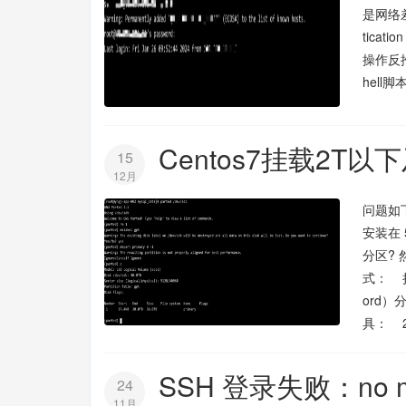
是网络差
tica
操作反推
hel
Centos7挂载2T以
15
12月
问题如
安装在
分区?
式： 挂
ord
具： 
SSH 登录失败：no matchi
24
11月