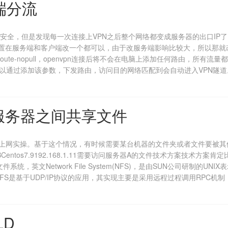
端分流
全，但是发现每一次连接上VPN之后整个网络都变成服务器的出口IP
。配置在服务端和客户端改一个都可以，由于改服务端影响比较大，所以那
route-nopull，openvpn连接后将不会在电脑上添加任何路由，所有流
过添加该参数，下发路由，访问目的网络匹配到会自动进入VPN隧道。route 10.0.
实现服务器之间共享文件
实操。基于这个情况，有时候需要某台机器的文件夹或者文件要被其他
服务器BCentos7.9192.168.1.11需要访问服务器A的文件技术方案技术
Network File System(NFS)，是由SUN公司研制的UNIX表示层协议(p
S是基于UDP/IP协议的应用，其实现主要是采用远程过程调用RPC机
LD