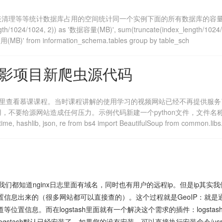
计数据库占用的空间统计同一个实例下面的所有数据库的容量大小SELECT 
gth/1024/1024, 2)) as '数据容量(MB)', sum(truncate(index_length/102
MB)' from information_schema.tables group by table_sch
影项目新爬虫源代码
这里查看慕课课程。当时课程讲解的使用学习的视频网站已经不再提供服务
站造成任何压力。示例代码新建一个python文件，文件名称是 movie2.py，
 time, hashlib, json, re from bs4 import BeautifulSoup from common.lib
我们都知道nginx日志里面有域名，同时也有用户的远程ip。但是ip其实
置信息出来的（很多网站都可以直接查的）。这个过程就是GeoIP：就是
位置信息。而在logstash里面就有一个解决这个需求的插件：logstash-filter-
gstash默认已经安装了，如果您的没有安装，可以直接执行安装命令/usr/share/logstash/