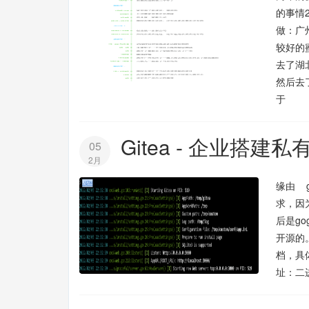
的事情
做：广
较好的蜜
去了湖
然后去
于
Gitea - 企业搭建私
05
2月
缘由 
求，因
后是go
开源的
档，具
址：二进制