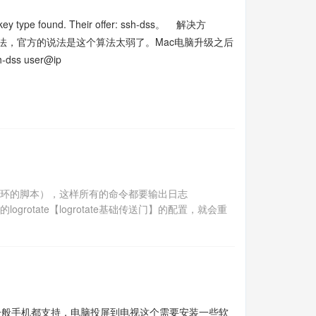
found. Their offer: ssh-dss。 解决方
SA)算法，官方的说法是这个算法太弱了。Mac电脑升级之后
ss user@ip
循环的脚本），这样所有的命令都要输出日志
>&1 如果使用默认的logrotate【logrotate基础传送门】的配置，就会重
般手机都支持，电脑投屏到电视这个需要安装一些软