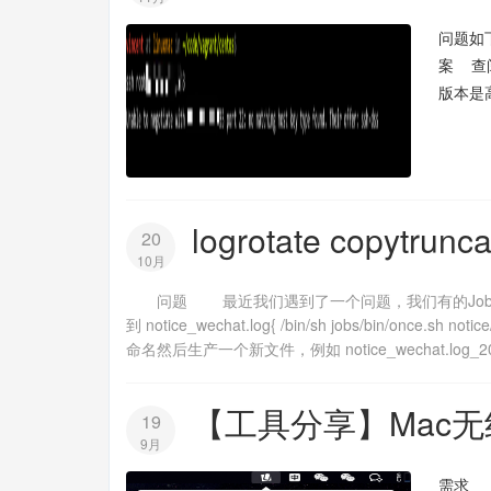
问题如下 
案 查阅
版本是高于
logrotate copyt
20
10月
问题 最近我们遇到了一个问题，我们有的Job是常
到 notice_wechat.log{ /bin/sh jobs/bin/once.
命名然后生产一个新文件，例如 notice_wechat.log
【工具分享】Mac
19
9月
需求 