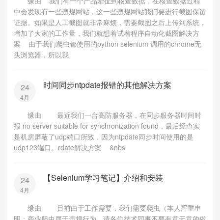
缘由 我们有一个产品牵扯到核查数据，在核查数据过程
中会发现有一些违规网站，这一些违规网站我们要进行截图保留
证据。如果是人工截图就非常麻烦，需要截图之后上传到系统，
增加了大家的工作量，我们就想着试着程序自动化截图解决方
案 由于我们爬虫都使用的python selenium 调用的chrome无
头浏览器，所以我
时间同步ntpdate报错的其他解决方案
24
4月
缘由 最近我们一台高防服务器，在同步服务器时间时
报 no server suitable for synchronization found，最后经查实
是机房屏蔽了udp端口所致，因为ntpdate同步时间使用的是
udp123端口。rdate解决方案 &nbs
【Selenium学习笔记】介绍和安装
24
4月
缘由 目前由于工作需要，我们需要爬虫（本人严重申
明：商业爬虫属于违规行为，请各位技术同事不要有意无意的做