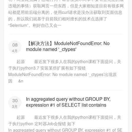
违规的事情）获取网页一些东西，但是大家都知道目前有很多网
站都是用前后端分离的，使用curl请求是没办法获取到页面信息
的，所以我们就基于目前我们相对擅长的技术点选择了
“Selenium”。刚好自己又会一
【解决方法】ModuleNotFoundError: No
08
module named '_ctypes'
4月
起源 最近发下很多人在我的python课程下面提问，关
于执行python3.7 安装某些扩展有如下报错
ModuleNotFoundError: No module named ‘_ctypes’出现原
因 &n
In aggregated query without GROUP BY,
30
expression #1 of SELECT list contains
3月
起源 最近发下很多人在我的python课程下面提问，关
于执行python 定时器Job会报错 如下
In aggregated query without GROUP BY, expression #1 of SE