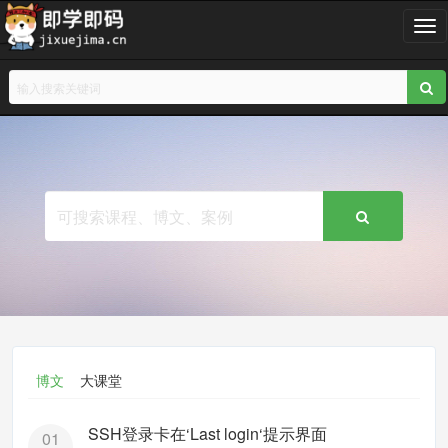
T
o
g
g
l
e
n
a
v
i
g
a
t
i
o
n
博文
大课堂
SSH登录卡在‘Last login‘提示界面
01