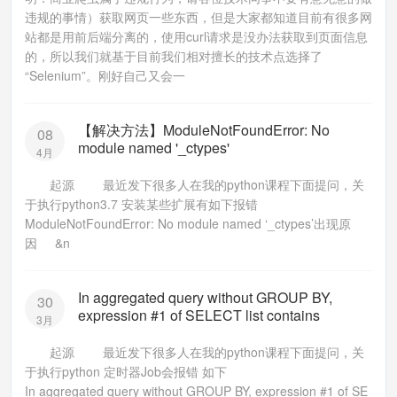
违规的事情）获取网页一些东西，但是大家都知道目前有很多网
站都是用前后端分离的，使用curl请求是没办法获取到页面信息
的，所以我们就基于目前我们相对擅长的技术点选择了
“Selenium”。刚好自己又会一
【解决方法】ModuleNotFoundError: No
08
module named '_ctypes'
4月
起源 最近发下很多人在我的python课程下面提问，关
于执行python3.7 安装某些扩展有如下报错
ModuleNotFoundError: No module named ‘_ctypes’出现原
因 &n
In aggregated query without GROUP BY,
30
expression #1 of SELECT list contains
3月
起源 最近发下很多人在我的python课程下面提问，关
于执行python 定时器Job会报错 如下
In aggregated query without GROUP BY, expression #1 of SE