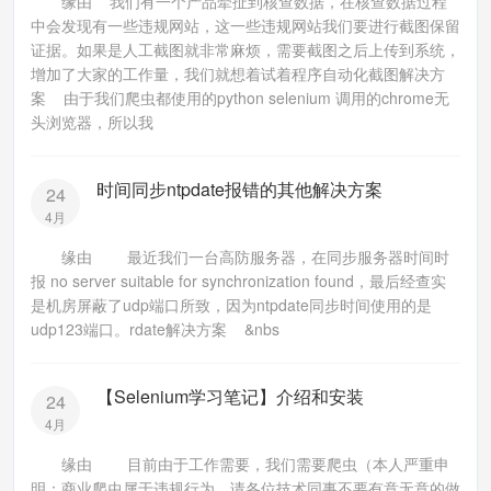
缘由 我们有一个产品牵扯到核查数据，在核查数据过程
中会发现有一些违规网站，这一些违规网站我们要进行截图保留
证据。如果是人工截图就非常麻烦，需要截图之后上传到系统，
增加了大家的工作量，我们就想着试着程序自动化截图解决方
案 由于我们爬虫都使用的python selenium 调用的chrome无
头浏览器，所以我
时间同步ntpdate报错的其他解决方案
24
4月
缘由 最近我们一台高防服务器，在同步服务器时间时
报 no server suitable for synchronization found，最后经查实
是机房屏蔽了udp端口所致，因为ntpdate同步时间使用的是
udp123端口。rdate解决方案 &nbs
【Selenium学习笔记】介绍和安装
24
4月
缘由 目前由于工作需要，我们需要爬虫（本人严重申
明：商业爬虫属于违规行为，请各位技术同事不要有意无意的做