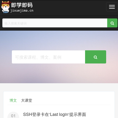
T
o
g
g
l
e
n
a
v
i
g
a
t
i
o
n
博文
大课堂
SSH登录卡在‘Last login‘提示界面
01