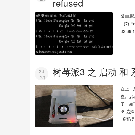
refused
缘由最近
l: (7)
32.68.1
树莓派3 之 启动 和
24
12月
在上一
盘。启
了，如下图
图 选
i,密码是r