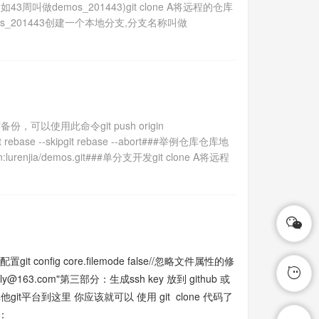
做demos_201443)git clone A将远程的仓库
B的分支demos_201443创建一个本地分支,分支名称叫做
是有备份，可以使用此命令git push origin
nuegit rebase --skipgit rebase --abort###举例仓库仓库地
.cn:lurenjia/demos.git###单分支开发git clone A将远程
it config core.filemode false//忽略文件属性的修
ail "apanly@163.com"第三部分：生成ssh key 放到 github 或
其他git平台到这里 你应该就可以 使用 git clone 代码了
西：