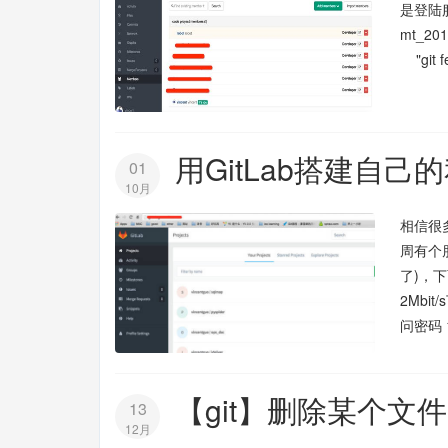
是登陆服务器
mt_20
"git f
用GitLab搭建自己的
01
10月
相信很
周有个朋
了)，下
2Mbit
问密码 10
【git】删除某个
13
12月