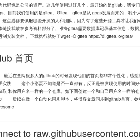
为代码也是公司的资产。这几年使用过好几个，最开始的是gitlab，我专门写过
gs。目前我们使用的是gitea。Gitea gitea是从 gogs发展而来
。这点必修要佩服哪些开源的人和团队，因为有了这些开源工具才让我们
体链接我放在参考资料部分了。准备gitea需要数据库记录基本信息，数据
安装文档 。下载执行就好了wget -O gitea https://dl.gitea.io/gitea/
ub 首页
最近在查阅很多人的github的时候发现他们的首页都非常个性化，感觉挺
手实践 这个小彩蛋不知道是否一直都有，反正是被发现使用的时间好像不长
获取 和你用户名一样的一个仓库。如下图创建一个和自己用户名一样的仓库，
划 后续在做一个自动化同步脚本，将博客文章同步到github首页，
esome
connect to raw.githubusercontent.