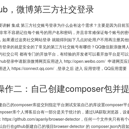
thub，微博第三方社交登录
要讲解 集成 第三方社交账号登录为什么会有这个需求？主要是因为目前
户非常不容易记住每个账号的用户名和密码，并且非常难保证每个账号的密
，如果通过这类社交网站登录 就能得到如下几点好处用户不用再注册其
号登录的就是安全的了常见的第三方社交账号有哪些？QQ微信新浪微博人人
的社交公司 都有专门的开放平台，有经验的开发者可以看开放平台是可以
thub登录申请新浪微博网页应用进入 http://open.weibo.com/
入 https://connect.qq.com/ ,登录之后 进入 应用管理，QQ应用需要
战操作二：自己创建composer包并
建自己的composer库提交到指定平台测试安装自己的库设置compos
omposer库个人博客后台有一部分是关于统计的，通过UA获取浏览器，设
ttps://github.com/apanly/browser-detector，任何一个文
行在github新建自己的项目browser-detector 的 composer.json内容如下{ "n