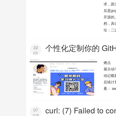
求，因
后是go
开源的
档，具
址：二进制
个性化定制你的 GitH
22
3月
燃点 
展示动
动记载
后续计
看： aw
curl: (7) Failed to 
07
12月