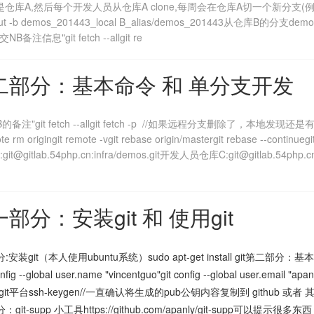
A,然后每个开发人员从仓库A clone,每周会在仓库A切一个新分支(例如43周叫
heckout -b demos_201443_local B_alias/demos_201443从仓库
交NB备注信息"git fetch --allgit re
第二部分：基本命令 和 单分支开发
NB的备注"git fetch --allgit fetch -p //如果远程分支删除了，本地发现还
e rm origingit remote -vgit rebase origin/mastergit rebase --conti
:git@gitlab.54php.cn:infra/demos.git开发人员仓库C:git@gitlab.54php
部分：安装git 和 使用git
安装git（本人使用ubuntu系统）sudo apt-get install git第二部分：基本配置g
onfig --global user.name "vincentguo"git config --global user.em
git平台ssh-keygen//一直确认将生成的pub公钥内容复制到 github 或者 
git-supp 小工具https://github.com/apanly/git-supp可以提示很多东