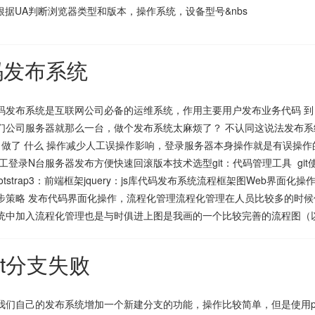
": "根据UA判断浏览器类型和版本，操作系统，设备型号&nbs
码发布系统
码发布系统是互联网公司必备的运维系统，作用主要用户发布业务代码 到
们公司服务器就那么一台，做个发布系统太麻烦了？ 不认同这说法发布
谁 做了 什么 操作减少人工误操作影响，登录服务器本身操作就是有误操
登录N台服务器发布方便快速回滚版本技术选型git：代码管理工具 git使用笔
otstrap3：前端框架jquery：js库代码发布系统流程框架图Web界
步策略 发布代码界面化操作，流程化管理流程化管理在人员比较多的时
统中加入流程化管理也是与时俱进上图是我画的一个比较完善的流程图（
git分支失败
我们自己的发布系统增加一个新建分支的功能，操作比较简单，但是使用php执