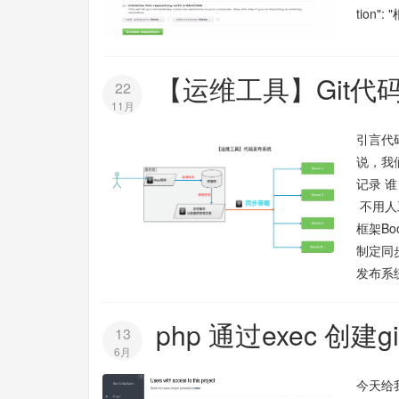
tion
【运维工具】Git代
22
11月
引言代
说，我
记录 
不用人工
框架Bo
制定同
发布系
php 通过exec 创建
13
6月
今天给