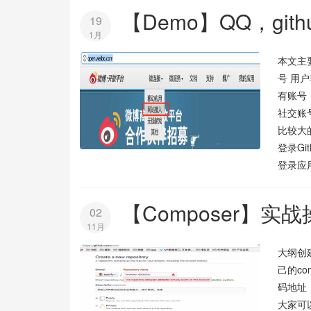
【Demo】QQ，gi
19
1月
本文主
号 用
有账号
社交账
比较大
登录Gi
登录应用进
【Composer】实
02
11月
大纲创
己的c
码地址：h
大家可以自