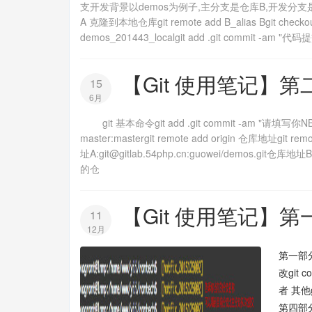
支开发背景以demos为例子,主分支是仓库B,开发分支是仓库
A 克隆到本地仓库git remote add B_alias Bgit c
demos_201443_localgit add .git commit -am "代码提
【Git 使用笔记】
15
6月
git 基本命令git add .git commit -am "请填写你
master:mastergit remote add origin 仓库地址git remot
址A:git@gitlab.54php.cn:guowei/demos.git仓库地址B
的仓
【Git 使用笔记】第一
11
12月
第一部分:
改git c
者 其他
第四部分：