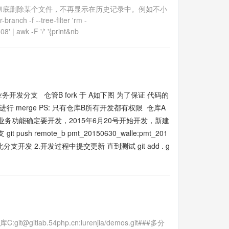
彻底删除某个文件，不再显示在历史记录中。例如不小
tree-filter 'rm -
 | awk -F '/' '{print&nb
发分支 仓管B fork 于 A如下图 为了保证 代码的
行 merge PS: 只有仓库B所有开发都有权限 仓库A
业务功能确定要开发，2015年6月20号开始开发，新建
git push remote_b pmt_20150630_walle:pmt_201
用此分支开发 2.开发过程中提交更新 直到测试 git add . g
it@gitlab.54php.cn:lurenjia/demos.git###多分