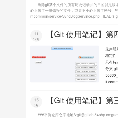
删除git某个文件的所有历史记录git的目的就是
心上传了一堆错误的文件，或者不小心上传了帐号、密码，那么这个时候
rf common/service/SyncBlogServince.php' HEAD $ git
【Git 使用笔记】
11
12月
先声明几
稳定性，
只有特
分支 git
5063
it comm
【Git 使用笔记】
15
6月
###举例仓库仓库地址A:git@gitlab.54php.cn:guowei/de