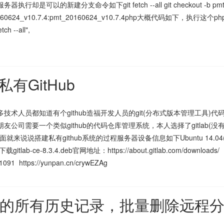
执行却是可以的新建分支命令如下git fetch --all git checkout -b pmt_201606
160624_v10.7.4:pmt_20160624_v10.7.4php大概代码如下，执行这个php
etch --all",
私有GitHub
多技术人员都知道有个github造福开发人员的git(分布式版本管理工具)
友公司需要一个类似github的代码仓库管理系统，本人选择了gitlab(没
面就来说说搭建私有github系统的过程服务器设备信息如下Ubuntu 14.04(64) m
/s下载gitlab-ce-8.3.4.deb官网地址：https://about.gitlab.co
91 https://yunpan.cn/crywEZAg
文件的所有历史记录，批量删除远程