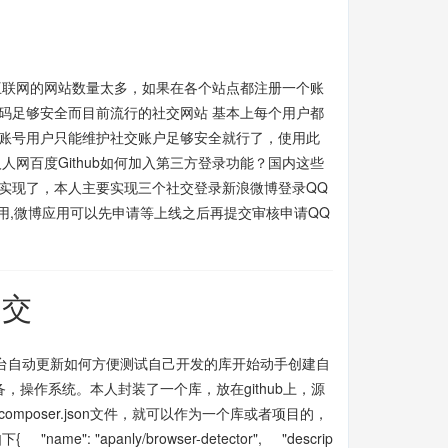
互联网的网站数量太多，如果在各个站点都注册一个账
码足够安全而目前流行的社交网站 基本上每个用户都
他账号用户只能维护社交账户足够安全就行了，使用此
网百度Github如何加入第三方登录功能？国内这些
实现了，本人主要实现三个社交登录新浪微博登录QQ
 申请网页应用,微博应用可以先申请等上线之后再提交审核申请QQ
提交
er平台自动更新如何方便测试自己开发的库开始动手创建自
备，操作系统。本人封装了一个库，放在github上，源
件夹只有有个composer.json文件，就可以作为一个库或者项目的，
ame": "apanly/browser-detector", "descrip