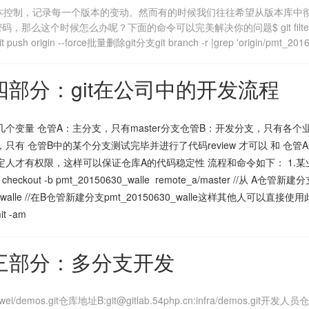
版本控制，记录每一个版本的变动。然而有的时候我们往往希望从版本库中
怎么办呢？下面的命令可以完美解决你的问题$ git filter-branch -f --
 push origin --force批量删除git分支git branch -r |grep 'origin/pmt_201608'
第四部分：git在公司中的开发流程
个变量 仓管A：主分支，只有master分支仓管B：开发分支，只有各个业务开
只有 仓管B中的某个分支测试完毕并进行了代码review 才可以 和 仓管A进
定人才有权限，这样可以保证仓库A的代码稳定性 流程和命令如下： 1.某
 checkout -b pmt_20150630_walle remote_a/master //从 A仓管新建分支 
0_walle //在B仓管新建分支pmt_20150630_walle这样其他人可以直接使
it -am
第三部分：多分支开发
mos.git仓库地址B:git@gitlab.54php.cn:infra/demos.git开发人员仓库C:g