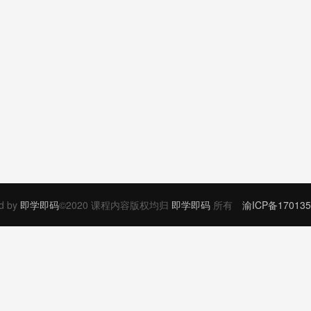
d by
即学即码
©2020 课程内容版权均归
即学即码
所有
渝ICP备170135