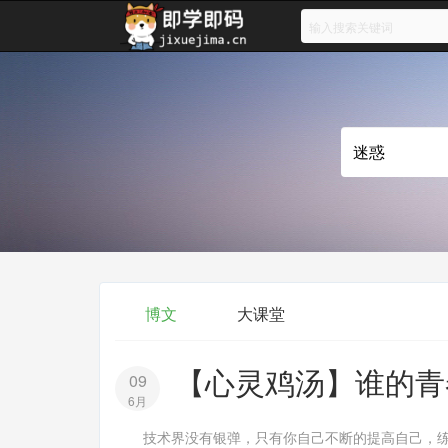
博文
大课堂
【心灵鸡汤】谁的青
09
6月
技术界没有银弹，只有你自己不断的提高自己，练好