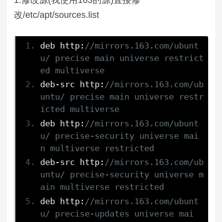
改/etc/apt/sources.list
deb http
:
//mirrors.163.com/ubunt
u/ precise main universe restrict
ed multiverse
deb
-
src http
:
//mirrors.163.com/ub
untu/ precise main universe restr
icted multiverse
deb http
:
//mirrors.163.com/ubunt
u/ precise-security universe mai
n multiverse restricted
deb
-
src http
:
//mirrors.163.com/ub
untu/ precise-security universe m
ain multiverse restricted
deb http
:
//mirrors.163.com/ubunt
u/ precise-updates universe mai