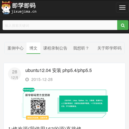
T
o
g
g
l
e
n
案例中心
博文
课程录制公告
我想听？
关于即学即码
a
v
i
ubuntu12.04 安装 php5.4/php5.5
28
g
12月
a
2015-12-28
t
i
o
n
1:修改源(我使用163的源)直接修