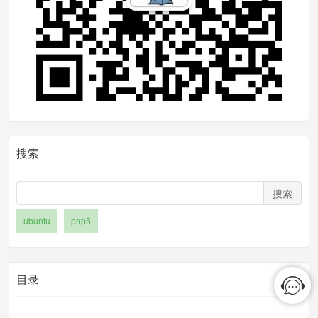
-
gd 
#还有其他扩展按需安装
4:安装 Nginx
$ apt
-
get
 install nginx
$ service nginx start 
#启动服务
搜索
5:安装MySQL
搜索
ubuntu
php5
$ apt
-
get
 install mysql
-
server my
sql
-
client
目录