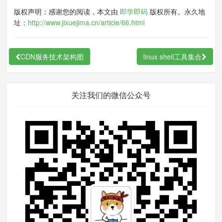
2:添加ppa源
版权声明：感谢您的阅读，本文由
即学即码
版权所有。永久地
址：
http://www.jixuejima.cn/article/66.html
$ apt
-
get
 install python
-
software
-
properties   
CDN服务技术架构图
linux shell工具集合
$ add
-
apt
-
repository ppa
:
ondrej
/
p
hp5 
(
php
.
5.5
，若使用
php5
.
4.x
 add
-
a
pt
-
repository ppa
:
ondrej
/
php5
-
old
关注我们的微信公众号
stable
)
$ apt
-
get
 update
3:安装php5.5(fpm+各个模块)
$ apt
-
get
 install php5
-
fpm
$ apt
-
get
 install php5
-
mysql php5