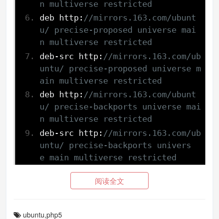
n multiverse restricted
deb http
:
//mirrors.163.com/ubunt
u/ precise-proposed universe mai
n multiverse restricted
deb
-
src http
:
//mirrors.163.com/ub
untu/ precise-proposed universe m
ain multiverse restricted
deb http
:
//mirrors.163.com/ubunt
u/ precise-backports universe mai
n multiverse restricted
deb
-
src http
:
//mirrors.163.com/ub
untu/ precise-backports univers
e main multiverse restricted
deb
-
src http
:
//mirrors.163.com/ub
阅读全文
untu/ precise-updates universe ma
in multiverse restricted
ubuntu,php5