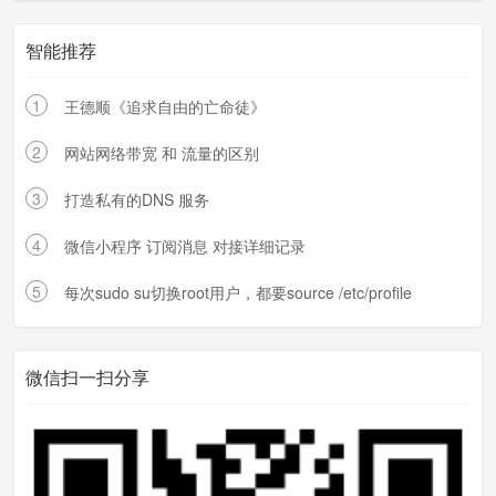
智能推荐
1
PS:这里面还有一部比较重要，就是找对应数据的
王德顺《追求自由的亡命徒》
PDF文档或者其他类型的电子文档，
2
网站网络带宽 和 流量的区别
方法一：从linux.linuxidc.com这个网站想办法获
3
打造私有的DNS 服务
取，
以前写过一部分代码
方法二： 写爬虫通过百度等搜索平台 找到 有此
4
微信小程序 订阅消息 对接详细记录
电子书的网站，然后下载
5
每次sudo su切换root用户，都要source /etc/profile
我个人后续更倾向使用方法二，互联网中拥有浩
瀚的资源，我也在写个通用爬虫程序，只需要简
单配置就可以爬取任何网站了
微信扫一扫分享