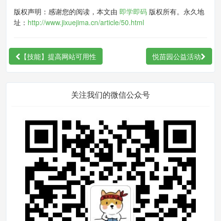
家一个秘密，嫌麻烦可以使用phonegap开发客户
版权声明：感谢您的阅读，本文由
即学即码
版权所有。永久地
端）。
址：
http://www.jixuejima.cn/article/50.html
第二步：通过条形码ISBN号查找数据信息
这一步非常简单，直接调用豆瓣的api就可以，查
【技能】提高网站可用性
悦苗园公益活动
找书籍信息，然后保存到数据库就好了。豆瓣api
如下
关注我们的微信公众号
https://api.douban.com/v2/book/isbn/:9787
121198854（https://api.douban.com/v2/bo
ok/isbn/:xxxx）
客户端如下截图：