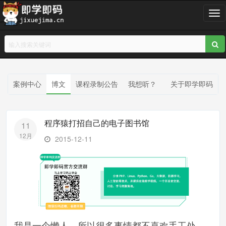
T
o
g
g
l
e
n
案例中心
博文
课程录制公告
我想听？
关于即学即码
a
v
i
程序猿打招自己的电子图书馆
11
g
12月
a
2015-12-11
t
i
o
n
我是一个懒人，所以很多事情都不喜欢手工处