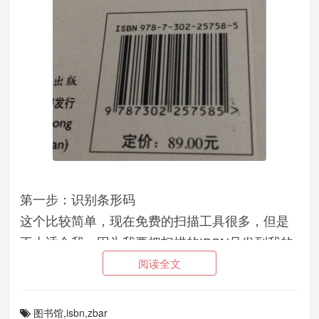
第一步：识别条形码
这个比较简单，现在免费的扫描工具很多，但是
不太适合我，因为我要把扫描的IBSN号发到我的
阅读全文
电子书库接口，然后通过isbn号查查到数据信息
并录入数据库，所以我就要自己写扫描工具，本
人使用IOS开发客户端，扫描库使用zbar（告诉大
图书馆,isbn,zbar