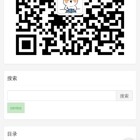
ash
yum install srvadmin
-
all 
-
y
cd 
/
opt
/
dell
/
srvadmin
/
sbin
/
#启动服务端口1311
./
srvadmin
-
services
.
sh start
访问地址：web访问 https://ip:1311，用户名和密
码就是操作系统里面root账号和对应的密码
搜索
搜索
centos
目录