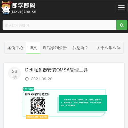
T
o
g
g
l
e
n
案例中心
博文
课程录制公告
我想听？
关于即学即码
a
v
i
Dell服务器安装OMSA管理工具
26
g
9月
a
2021-09-26
t
i
o
n