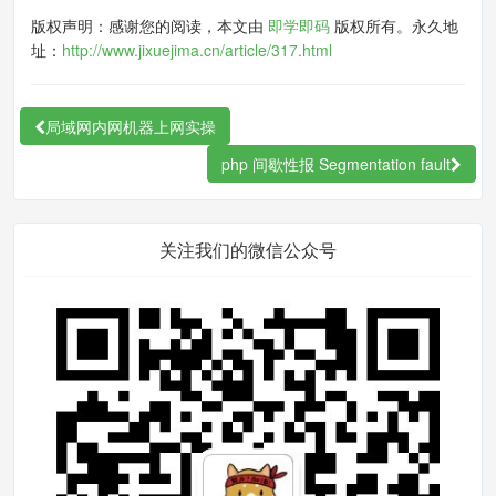
版权声明：感谢您的阅读，本文由
即学即码
版权所有。永久地
址：
http://www.jixuejima.cn/article/317.html
OMSA截图界面如下
局域网内网机器上网实操
php 间歇性报 Segmentation fault
关注我们的微信公众号
OMSA安装
安装比较简单，直接使用如下命令就可以了。
#执行如下命令
curl 
-
s https
:
//linux.dell.com/re
po/hardware/dsu/bootstrap.cgi | b