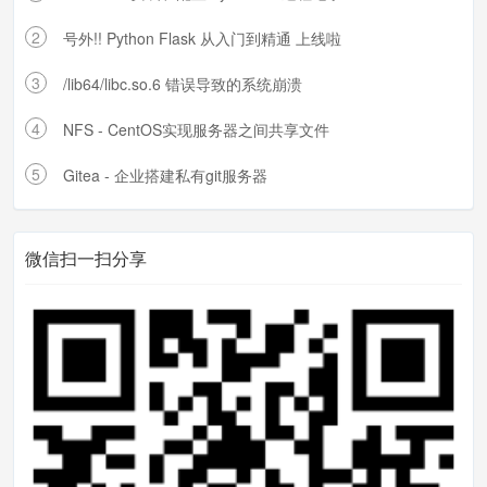
db_load 
-
T 
-
t hash 
-
f 
/
etc
/
vsftp
2
号外!! Python Flask 从入门到精通 上线啦
d
/
vuser  
/
etc
/
vsftpd
/
vuser
.
db
3
/lib64/libc.so.6 错误导致的系统崩溃
#设定PAM验证文件，并指定对虚拟用户数据
4
库文件进行读取
NFS - CentOS实现服务器之间共享文件
chmod 
600
/
etc
/
vsftpd
/
vuser
.
db
5
Gitea - 企业搭建私有git服务器
设置PAM
微信扫一扫分享
路径：/etc/pam.d/vsftpd
## 内容全部替换为如下
#%PAM-1.0
auth required pam_userdb
.
so db
=
/e
tc/
vsftpd
/
vuser