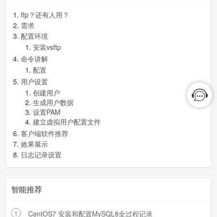
创建用户
ftp？还有人用？
需求
创建用户文件：/etc/vsftpd/vuser
配置环境
安装vsftp
## 结构是两行，一行用户名 另一个密
命令讲解
码 例如如下
配置
用户设置
guowei
创建用户
123456
生成用户数据
jixuejima
设置PAM
建立虚拟用户配置文件
123456789
客户端软件推荐
效果展示
日志记录设置
注解：上面我添加了两个虚拟用户：guowei （密
码123456）和 jixuejima （密码123456789）。
智能推荐
生成用户数据
1
CentOS7 安装和配置MySQL8全过程记录