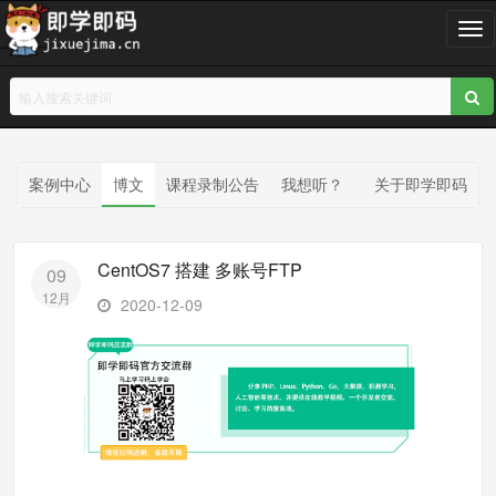
T
o
g
g
l
e
n
案例中心
博文
课程录制公告
我想听？
关于即学即码
a
v
i
CentOS7 搭建 多账号FTP
09
g
12月
a
2020-12-09
t
i
o
n