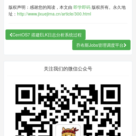
#启动
版权声明：感谢您的阅读，本文由
即学即码
版权所有。永久地
址：
http://www.jixuejima.cn/article/300.html
systemctl start vsftpd
.
service
#停止
CentOS7 搭建ELK日志分析系统过程
systemctl stop vsftpd
.
service
乔布斯Jobs管理调度平台
#查看状态
systemctl status vsftpd
.
service
关注我们的微信公众号
配置
文件路径：/etc/vsftpd/vsftpd.conf
# 增加如下内容