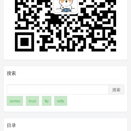
# 虚拟用户配置
guest_enable
=
YES
guest_username
=
www
user_config_dir
=
/etc/
vsftpd
/
vuser
_conf
allow_writeable_chroot
=
YES
pasv_min_port
=
5000
注解：guest_username 你期望用户已哪个用户进
搜索
行数据提交，也就是用户提交上来的数据权限是
哪个用户的，例如我这里是 www ，所以一定要保
搜索
证系统存在www这个用户，如果不存在请新建一
centos
linux
ftp
vsftp
个
用户设置
目录