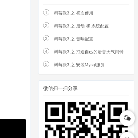
1
树莓派3 之 初次使用
2
树莓派3 之 启动 和 系统配置
3
树莓派3 之 音响配置
4
树莓派3 之 打造自己的语音天气闹钟
5
树莓派3 之 安装Mysql服务
微信扫一扫分享