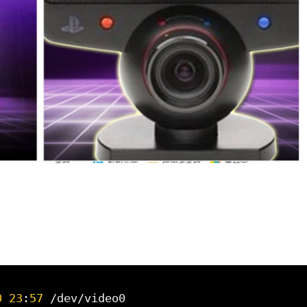
0
23
:
57
/
dev
/
video0