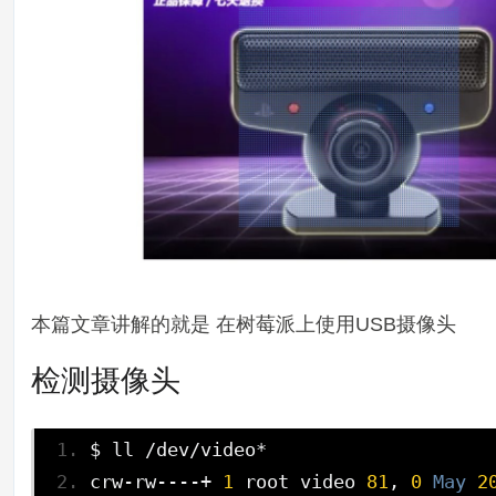
本篇文章讲解的就是 在树莓派上使用USB摄像头
检测摄像头
$ ll 
/
dev
/
video
*
crw
-
rw
----+
1
 root video 
81
,
0
May
2