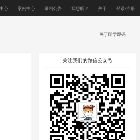
中心
案例中心
录制公告
我想听？
关于
登录/注册
关于即学即码
关注我们的微信公众号