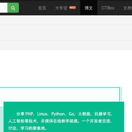
首页
大学堂
博文
CTBox
文档
？