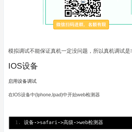
模拟调试不能保证真机一定没问题，所以真机调试是
IOS设备
启用设备调试
在IOS设备中(Iphone,Ipad)中开始web检测器
设备->
safari
->高级->
web
检测器