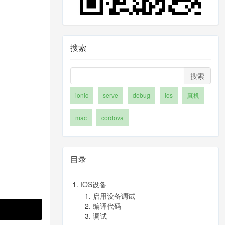
搜索
搜索
ionic
serve
debug
ios
真机
mac
cordova
目录
IOS设备
启用设备调试
编译代码
调试