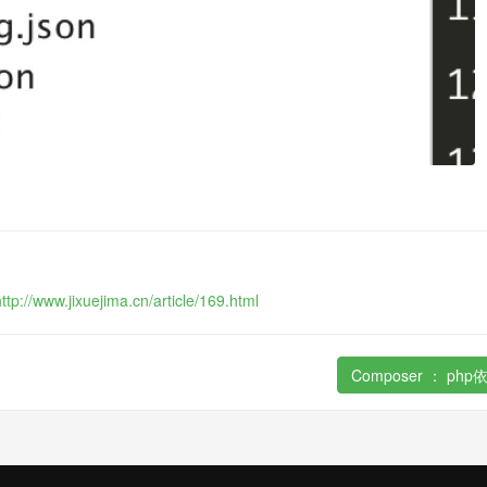
http://www.jixuejima.cn/article/169.html
Composer ： p